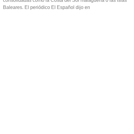
consolidadas como la Costa del Sol malagueña o las Islas
Baleares. El periódico El Español dijo en