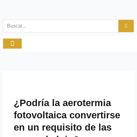
Ir
al
contenido
Buscar
Viajes y tiempo libre
Productos Especiales
¿Podría la aerotermia
fotovoltaica convertirse
en un requisito de las