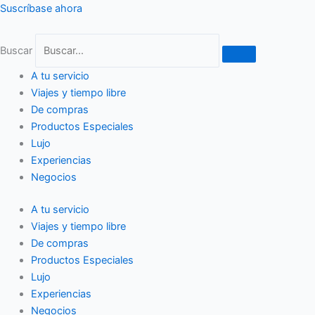
Ir
Suscríbase ahora
al
contenido
Buscar
A tu servicio
Viajes y tiempo libre
De compras
Productos Especiales
Lujo
Experiencias
Negocios
A tu servicio
Viajes y tiempo libre
De compras
Productos Especiales
Lujo
Experiencias
Negocios