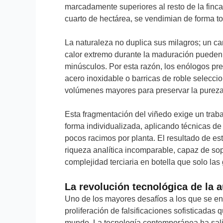
marcadamente superiores al resto de la finc
cuarto de hectárea, se vendimian de forma t
La naturaleza no duplica sus milagros; un ca
calor extremo durante la maduración pueden a
minúsculos. Por esta razón, los enólogos pre
acero inoxidable o barricas de roble selec
volúmenes mayores para preservar la pureza 
Esta fragmentación del viñedo exige un tra
forma individualizada, aplicando técnicas de 
pocos racimos por planta. El resultado de est
riqueza analítica incomparable, capaz de sop
complejidad terciaria en botella que solo las
La revolución tecnológica de la a
Uno de los mayores desafíos a los que se enf
proliferación de falsificaciones sofisticadas 
mundo. La tecnología contemporánea ha salid