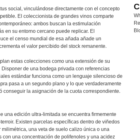
C
tus social, vinculándose directamente con el concepto
Wh
epetible. El coleccionista de grandes vinos comparte
Re
 contemporáneo: ambos buscan la estimulación
Bl
s en su entorno cercano puede replicar. El
educe el censo mundial de esa añada añade un
rementa el valor percibido del stock remanente.
mplan estas colecciones como una extensión de su
s. Disponer de una bodega privada con referencias
iales estándar funciona como un lenguaje silencioso de
compra pasa a un segundo plano y lo que verdaderamente
ió conseguir la asignación de la cuota correspondiente.
 de una edición ultra-limitada se encuentra firmemente
terroir. Existen parcelas específicas dentro de viñedos
r milimétrica, una veta de suelo calizo única o una
vas con una concentración de polifenoles y una acidez