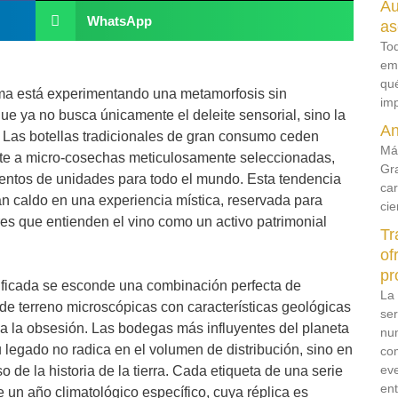
Au
WhatsApp
as
To
em
qué
ama está experimentando una metamorfosis sin
imp
e ya no busca únicamente el deleite sensorial, sino la
An
e. Las botellas tradicionales de gran consumo ceden
Más
rente a micro-cosechas meticulosamente seleccionadas,
Gr
ntos de unidades para todo el mundo. Esta tendencia
car
an caldo en una experiencia mística, reservada para
cie
res que entienden el vino como un activo patrimonial
Tr
of
pr
ificada se esconde una combinación perfecta de
La 
 de terreno microscópicas con características geológicas
ser
za la obsesión. Las bodegas más influyentes del planeta
nu
 legado no radica en el volumen de distribución, sino en
com
eve
 de la historia de la tierra. Cada etiqueta de una serie
en
 un año climatológico específico, cuya réplica es