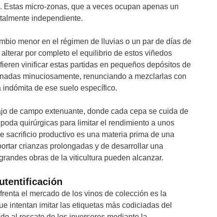
a. Estas micro-zonas, que a veces ocupan apenas un
otalmente independiente.
mbio menor en el régimen de lluvias o un par de días de
lterar por completo el equilibrio de estos viñedos
fieren vinificar estas partidas en pequeños depósitos de
cionadas minuciosamente, renunciando a mezclarlas con
indómita de ese suelo específico.
bajo de campo extenuante, donde cada cepa se cuida de
poda quirúrgicas para limitar el rendimiento a unos
e sacrificio productivo es una materia prima de una
ortar crianzas prolongadas y de desarrollar una
 grandes obras de la viticultura pueden alcanzar.
utentificación
renta el mercado de los vinos de colección es la
que intentan imitar las etiquetas más codiciadas del
o al rescate de los inversores mediante la