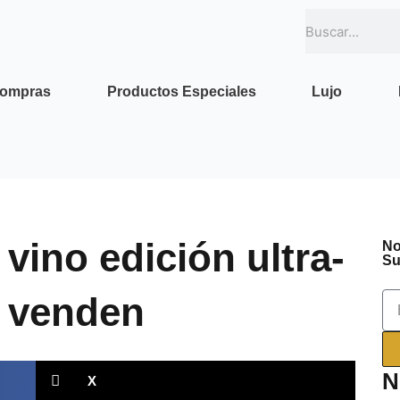
Buscar
compras
Productos Especiales
Lujo
 vino edición ultra-
No
Su
e venden
Em
N
X