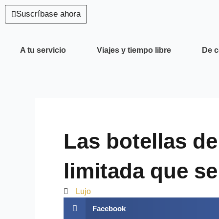
Ir
Suscríbase ahora
al
contenido
A tu servicio
Viajes y tiempo libre
De 
Las botellas de
limitada que s
Lujo
Facebook