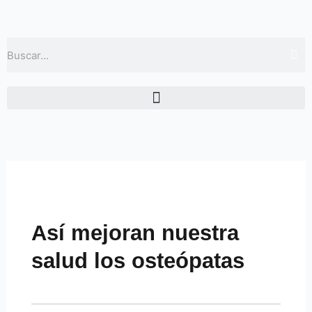
Ir
al
contenido
Buscar
Así mejoran nuestra
salud los osteópatas