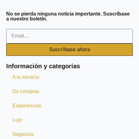
b
t
u
u
e
o
e
b
m
d
No se pierda ninguna noticia importante. Suscríbase
a nuestro boletín.
o
r
e
-
i
k
m
n
Email
-
-
f
i
Suscríbase ahora
n
Información y categorias
A tu servicio
De compras
Experiencias
Lujo
Negocios