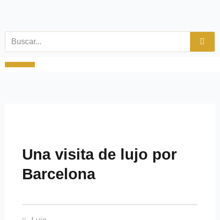
Ir
al
contenido
Buscar
Viajes y tiempo libre
Productos Especiales
Una visita de lujo por
Barcelona