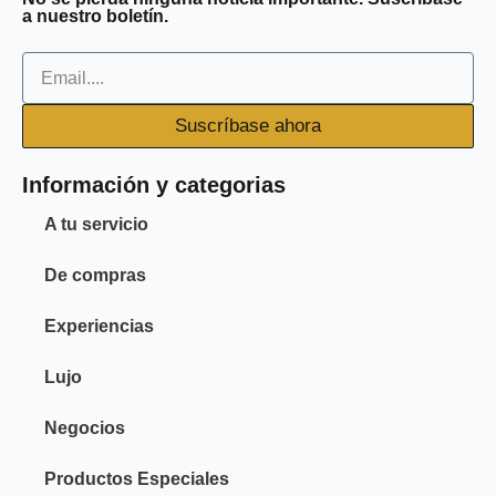
o
e
b
m
d
a nuestro boletín.
o
r
e
-
i
k
m
n
Email
-
-
f
i
Suscríbase ahora
n
Información y categorias
A tu servicio
De compras
Experiencias
Lujo
Negocios
Productos Especiales