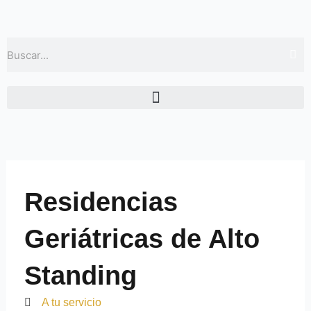
Ir
al
contenido
Buscar
Residencias
Geriátricas de Alto
Standing
A tu servicio