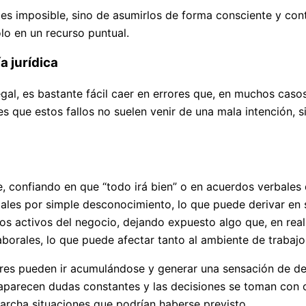
 es imposible, sino de asumirlos de forma consciente y con
olo en un recurso puntual.
a jurídica
al, es bastante fácil caer en errores que, en muchos caso
es que estos fallos no suelen venir de una mala intención, 
, confiando en que “todo irá bien” o en acuerdos verbales
ales por simple desconocimiento, lo que puede derivar en 
s activos del negocio, dejando expuesto algo que, en reali
aborales, lo que puede afectar tanto al ambiente de trabaj
res pueden ir acumulándose y generar una sensación de des
aparecen dudas constantes y las decisiones se toman con c
marcha situaciones que podrían haberse previsto.