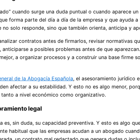
bogado” cuando surge una duda puntual o cuando aparece un
ue forma parte del día a día de la empresa y que ayuda a
ue no solo responde, sino que también orienta, anticipa y 
nalizar contratos antes de firmarlos, revisar normativas q
, anticiparse a posibles problemas antes de que aparezcan
 mejor, a organizar procesos y a construir una base firme s
neral de la Abogacía Española
, el asesoramiento jurídico 
eden afectar a su estabilidad. Y esto no es algo menor, po
, tanto a nivel económico como organizativo.
oramiento legal
ca es, sin duda, su capacidad preventiva. Y esto es algo q
ante habitual que las empresas acudan a un abogado cuand
perada, un contrato mal redactado que genera dudas o incl