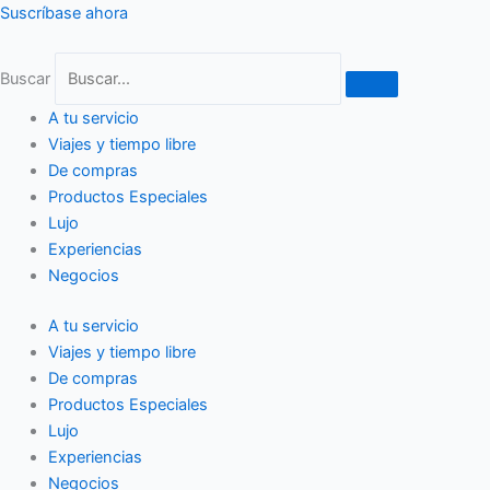
Ir
Suscríbase ahora
al
contenido
Buscar
A tu servicio
Viajes y tiempo libre
De compras
Productos Especiales
Lujo
Experiencias
Negocios
A tu servicio
Viajes y tiempo libre
De compras
Productos Especiales
Lujo
Experiencias
Negocios