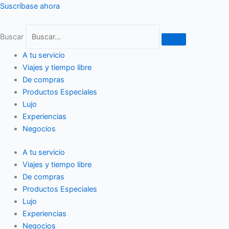
Ir
Suscríbase ahora
al
contenido
Buscar
A tu servicio
Viajes y tiempo libre
De compras
Productos Especiales
Lujo
Experiencias
Negocios
A tu servicio
Viajes y tiempo libre
De compras
Productos Especiales
Lujo
Experiencias
Negocios