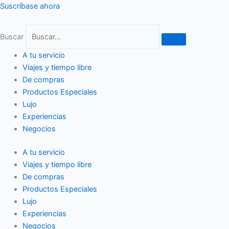
Ir
Suscríbase ahora
al
contenido
Buscar
A tu servicio
Viajes y tiempo libre
De compras
Productos Especiales
Lujo
Experiencias
Negocios
A tu servicio
Viajes y tiempo libre
De compras
Productos Especiales
Lujo
Experiencias
Negocios