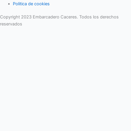
Politica de cookies
Copyright 2023 Embarcadero Caceres. Todos los derechos
reservados
No se pierda ninguna noticia importante. Suscríbase a nuestro
boletín.
Email
Enviar