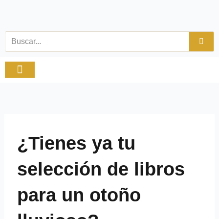
Ir
al
contenido
Buscar
Viajes y tiempo libre
Productos Especiales
¿Tienes ya tu
selección de libros
para un otoño