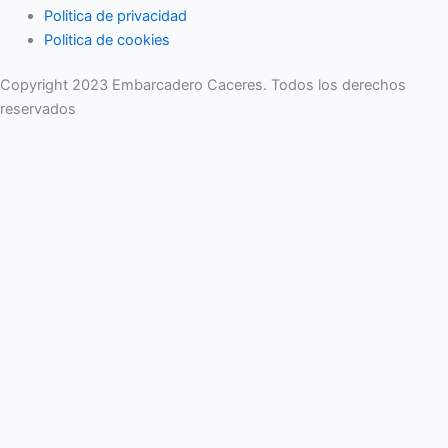
Politica de privacidad
Politica de cookies
Copyright 2023 Embarcadero Caceres. Todos los derechos
reservados
No se pierda ninguna noticia importante. Suscríbase a nuestro
boletín.
Email
Enviar