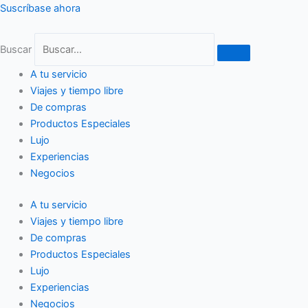
Ir
Suscríbase ahora
al
contenido
Buscar
A tu servicio
Viajes y tiempo libre
De compras
Productos Especiales
Lujo
Experiencias
Negocios
A tu servicio
Viajes y tiempo libre
De compras
Productos Especiales
Lujo
Experiencias
Negocios