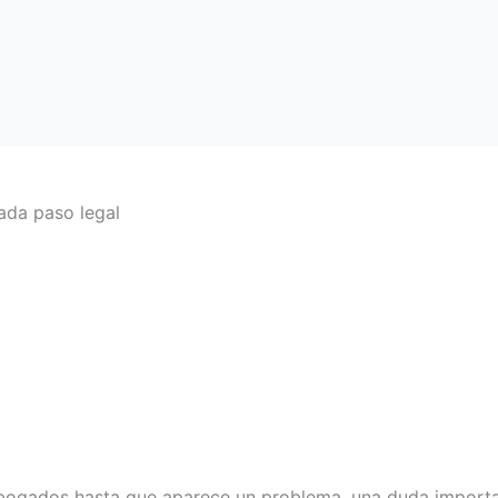
ada paso legal
abogados hasta que aparece un problema, una duda importa