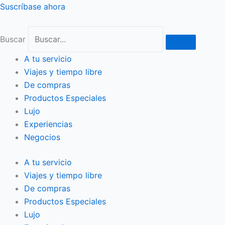
Ir
Suscríbase ahora
al
contenido
Buscar
A tu servicio
Viajes y tiempo libre
De compras
Productos Especiales
Lujo
Experiencias
Negocios
A tu servicio
Viajes y tiempo libre
De compras
Productos Especiales
Lujo