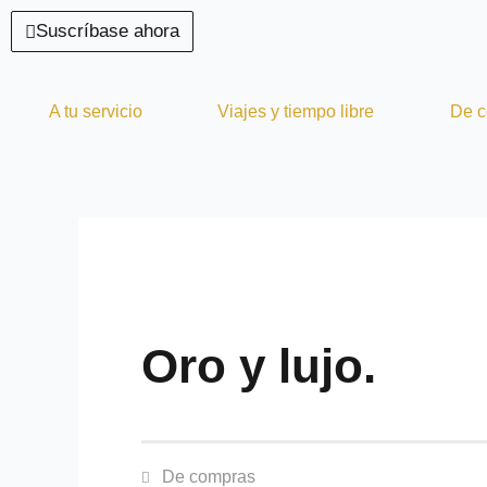
Ir
Suscríbase ahora
al
contenido
A tu servicio
Viajes y tiempo libre
De 
Oro y lujo.
De compras