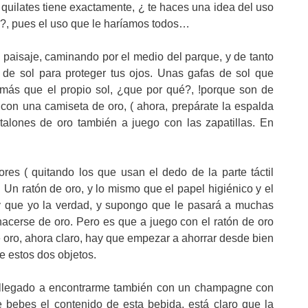
 quilates tiene exactamente, ¿ te haces una idea del uso
el?, pues el uso que le haríamos todos…
l paisaje, caminando por el medio del parque, y de tanto
 de sol para proteger tus ojos. Unas gafas de sol que
más que el propio sol, ¿que por qué?, !porque son de
 con una camiseta de oro, ( ahora, prepárate la espalda
alones de oro también a juego con las zapatillas. En
es ( quitando los que usan el dedo de la parte táctil
 Un ratón de oro, y lo mismo que el papel higiénico y el
y que yo la verdad, y supongo que le pasará a muchas
cerse de oro. Pero es que a juego con el ratón de oro
oro, ahora claro, hay que empezar a ahorrar desde bien
e estos dos objetos.
e llegado a encontrarme también con un champagne con
e bebes el contenido de esta bebida, está claro que la