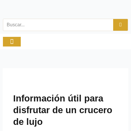
Ir
al
contenido
Buscar
Viajes y tiempo libre
Productos Especiales
Información útil para
disfrutar de un crucero
de lujo