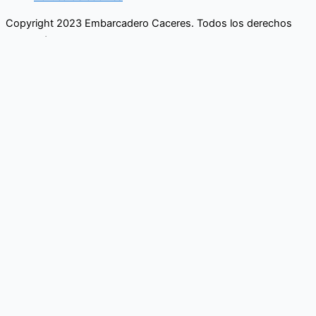
Copyright 2023 Embarcadero Caceres. Todos los derechos
reservados
No se pierda ninguna noticia
importante. Suscríbase a nuestro
boletín.
Email
Enviar