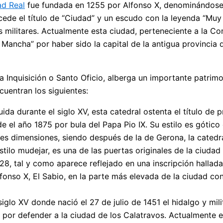
ad Real
fue fundada en 1255 por Alfonso X, denominándose 
concede el título de “Ciudad” y un escudo con la leyenda “Mu
nes militares. Actualmente esta ciudad, perteneciente a la 
 Mancha” por haber sido la capital de la antigua provincia 
a Inquisición o Santo Oficio, alberga un importante patrim
cuentran los siguientes:
da durante el siglo XV, esta catedral ostenta el título de p
 el año 1875 por bula del Papa Pio IX. Su estilo es gótico 
tes dimensiones, siendo después de la de Gerona, la cated
stilo mudejar, es una de las puertas originales de la ciudad
28, tal y como aparece reflejado en una inscripción hallada
onso X, El Sabio, en la parte más elevada de la ciudad con 
iglo XV donde nació el 27 de julio de 1451 el hidalgo y mili
ó por defender a la ciudad de los Calatravos. Actualmente