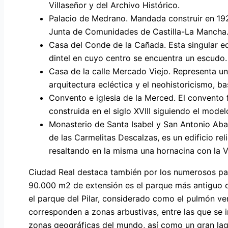
Villaseñor y del Archivo Histórico.
Palacio de Medrano. Mandada construir en 192
Junta de Comunidades de Castilla-La Mancha
Casa del Conde de la Cañada. Esta singular ed
dintel en cuyo centro se encuentra un escudo.
Casa de la calle Mercado Viejo. Representa un c
arquitectura ecléctica y el neohistoricismo, ba
Convento e iglesia de la Merced. El convento
construida en el siglo XVIII siguiendo el model
Monasterio de Santa Isabel y San Antonio A
de las Carmelitas Descalzas, es un edificio reli
resaltando en la misma una hornacina con la Vi
Ciudad Real destaca también por los numerosos par
90.000 m2 de extensión es el parque más antiguo d
el parque del Pilar, considerado como el pulmón ve
corresponden a zonas arbustivas, entre las que se 
zonas geográficas del mundo, así como un gran lag