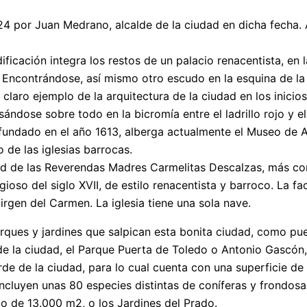
4 por Juan Medrano, alcalde de la ciudad en dicha fecha. 
.
ificación integra los restos de un palacio renacentista, en
 Encontrándose, así mismo otro escudo en la esquina de la 
laro ejemplo de la arquitectura de la ciudad en los inicios 
sándose sobre todo en la bicromía entre el ladrillo rojo y el
 fundado en el año 1613, alberga actualmente el Museo de 
o de las iglesias barrocas.
bad de las Reverendas Madres Carmelitas Descalzas, más 
gioso del siglo XVII, de estilo renacentista y barroco. La fa
rgen del Carmen. La iglesia tiene una sola nave.
ques y jardines que salpican esta bonita ciudad, como pue
e la ciudad, el Parque Puerta de Toledo o Antonio Gascón,
rde de la ciudad, para lo cual cuenta con una superficie d
incluyen unas 80 especies distintas de coníferas y frondosa
o de 13.000 m2, o los Jardines del Prado.