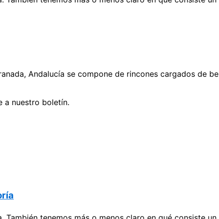
ranada, Andalucía se compone de rincones cargados de bel
 a nuestro boletín.
ría
También tenemos más o menos claro en qué consiste un se