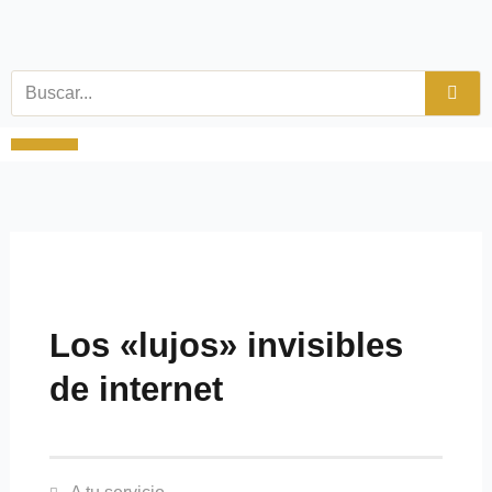
Ir
al
contenido
Buscar
Viajes y tiempo libre
Productos Especiales
Los «lujos» invisibles
de internet