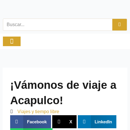
Ir
al
contenido
Buscar
Viajes y tiempo libre
Productos Especiales
¡Vámonos de viaje a
Acapulco!
Viajes y tiempo libre
Facebook
X
LinkedIn