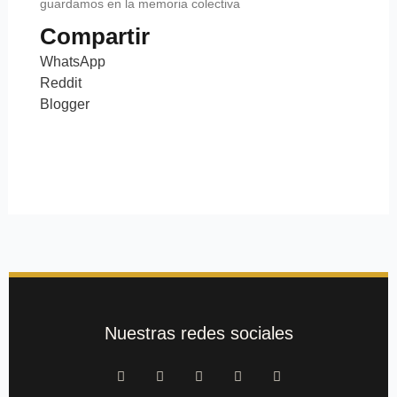
guardamos en la memoria colectiva
Compartir
WhatsApp
Reddit
Blogger
Nuestras redes sociales
F
T
Y
M
L
a
w
o
e
i