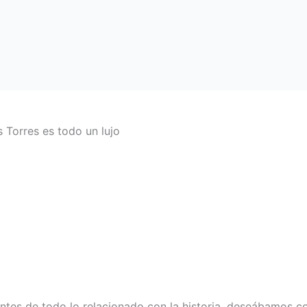
as Torres es todo un lujo
tes de todo lo relacionado con la historia, deseábamos cono