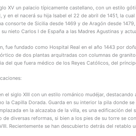
glo XV un palacio típicamente castellano, con un estilo gót
 y en el nacerá su hija Isabel el 22 de abril de 1451, la cu
eina consorte de Sicilia desde 1469 y de Aragón desde 1479
 su nieto Carlos I de España a las Madres Agustinas y act
n, fue fundado como Hospital Real en el año 1443 por doña
órtico de dos plantas arquitradas con columnas de granito 
ia del que fuera médico de los Reyes Católicos, del prínci
icaciones:
en el siglo XIII con un estilo románico mudéjar, destacando 
o la Capilla Dorada. Guarda en su interior la pila donde se b
Emplazada en la alcazaba de la villa, es una edificación del 
to de diversas reformas, si bien a los pies de su torre se c
XVIII. Recientemente se han descubierto detrás del retablo 