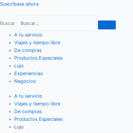
Ir
Suscríbase ahora
al
contenido
Buscar
A tu servicio
Viajes y tiempo libre
De compras
Productos Especiales
Lujo
Experiencias
Negocios
A tu servicio
Viajes y tiempo libre
De compras
Productos Especiales
Lujo