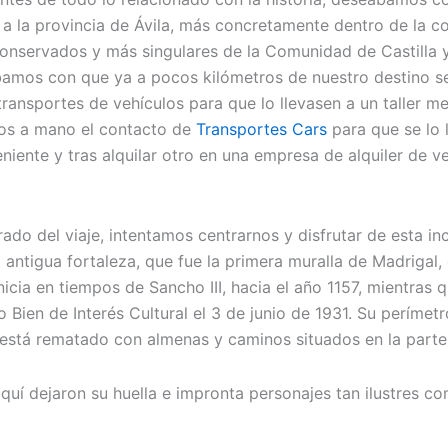
e a la provincia de Ávila, más concretamente dentro de la 
 conservados y más singulares de la Comunidad de Castilla 
tábamos con que ya a pocos kilómetros de nuestro destino s
transportes de vehículos para que lo llevasen a un taller m
mos a mano el contacto de
Transportes Cars
para que se lo 
iente y tras alquilar otro en una empresa de alquiler de 
o del viaje, intentamos centrarnos y disfrutar de esta incre
 antigua fortaleza, que fue la primera muralla de Madrigal,
nicia en tiempos de Sancho III, hacia el año 1157, mientras 
do Bien de Interés Cultural el 3 de junio de 1931. Su perímet
, está rematado con almenas y caminos situados en la parte
aquí dejaron su huella e impronta personajes tan ilustres co