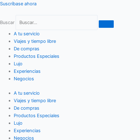
Ir
Suscríbase ahora
al
contenido
Buscar
A tu servicio
Viajes y tiempo libre
De compras
Productos Especiales
Lujo
Experiencias
Negocios
A tu servicio
Viajes y tiempo libre
De compras
Productos Especiales
Lujo
Experiencias
Negocios