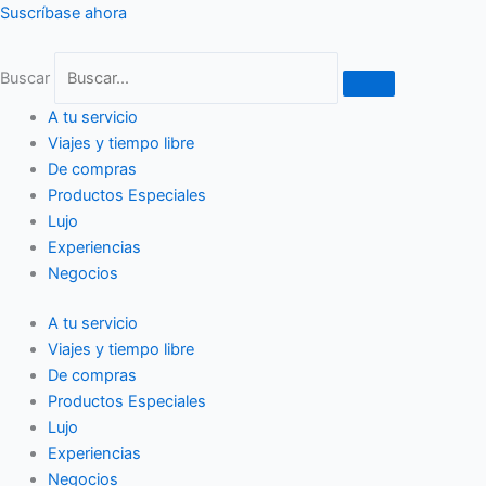
Ir
Suscríbase ahora
al
contenido
Buscar
A tu servicio
Viajes y tiempo libre
De compras
Productos Especiales
Lujo
Experiencias
Negocios
A tu servicio
Viajes y tiempo libre
De compras
Productos Especiales
Lujo
Experiencias
Negocios