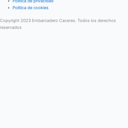
Politica de privacidad
Politica de cookies
Copyright 2023 Embarcadero Caceres. Todos los derechos
reservados
No se pierda ninguna noticia importante. Suscríbase a nuestro
boletín.
Email
Enviar