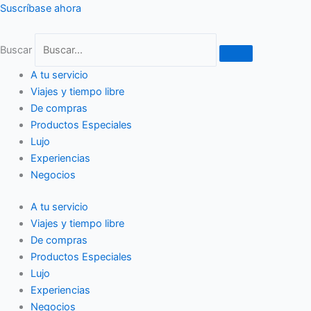
Ir
Suscríbase ahora
al
contenido
Buscar
A tu servicio
Viajes y tiempo libre
De compras
Productos Especiales
Lujo
Experiencias
Negocios
A tu servicio
Viajes y tiempo libre
De compras
Productos Especiales
Lujo
Experiencias
Negocios